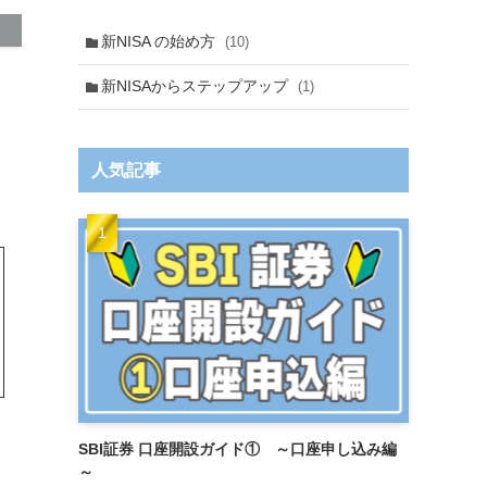
新NISA の始め方
(10)
新NISAからステップアップ
(1)
人気記事
SBI証券 口座開設ガイド① ～口座申し込み編
～