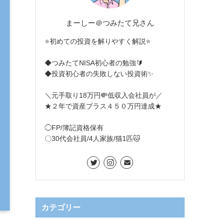
まーしー＠つみたて兄さん
⭐初めての投資を解りやすく解説⭐
◆つみたてNISA初心者の勉強🔰
◆投資初心者の失敗しない投資術✨
＼元手取り18万円💸低収入会社員が／
★２年で資産プラス４５０万円達成★
◯FP/簿記資格保有
〇30代会社員/4人家族/猫1匹🐱
カテゴリー